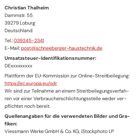
Chris­ti­an Thal­heim
Damm­str. 55
39279 Lo­burg
Deutsch­land
Tel.:
039245-2341
E-​Mail:
post@schneeberger-​haustechnik.de
Umsatzsteuer-​Identifikationsnummer:
DExxxxxxxxx
Platt­form der EU-​Kommission zur Online-​Streitbeilegung:
https://ec.eu­ro­pa.eu/odr
Wir sind zur Teil­nah­me an einem Streit­bei­le­gungs­ver­fah­
ren vor einer Ver­brau­cher­schlich­tungs­stel­le weder ver­
pflich­tet noch be­reit.
Quel­len­an­ga­ben für die ver­wen­de­ten Bil­der und Gra­
fi­ken:
Viess­mann Werke GmbH & Co. KG, iStock­pho­to LP